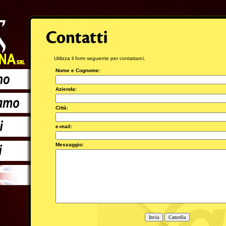
Utilizza il form seguente per contattarci.
Nome e Cognome:
Azienda:
Città:
e-mail:
Messaggio: