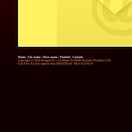
Home
|
Chi siamo
|
Dove siamo
|
Prodotti
|
Contatti
Copyright © 2010 Disegna Srl - via Marze 39-36060 Romano d'Ezzelino (VI)
Cod.Fisc/ P.I./Iscr registro imp.00929780245 REA VI-276170